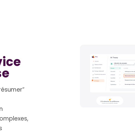
vice
se
“résumer”
n
complexes,
s