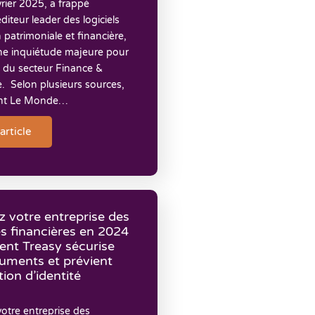
évrier 2025, a frappé
éditeur leader des logiciels
 patrimoniale et financière,
ne inquiétude majeure pour
e du secteur Finance &
. Selon plusieurs sources,
nt Le Monde…
'article
z votre entreprise des
s financières en 2024
nt Treasy sécurise
uments et prévient
tion d’identité
otre entreprise des