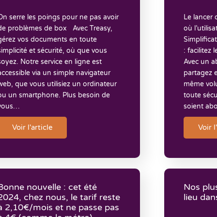
On serre les poings pour ne pas avoir
Le lancer d
de problèmes de box Avec Treasy,
où l’utilis
gérez vos documents en toute
Simplifica
simplicité et sécurité, où que vous
: facilitez
soyez. Notre service en ligne est
Avec un a
accessible via un simple navigateur
partagez e
web, que vous utilisiez un ordinateur
même volu
ou un smartphone. Plus besoin de
toute sécu
vous…
soient ab
Voir l'article
Voir l
Bonne nouvelle : cet été
Nos plu
2024, chez nous, le tarif reste
lieu dan
à 2,10€/mois et ne passe pas