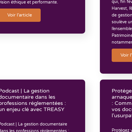
qui, fin f
vision éthique et performante.
Harvest, l’
Voir l'article
de gestion
soulève u
l’ensembl
Patrimoine
notamme
Voir l
Podcast | La gestion
Protége
documentaire dans les
arnaque
professions réglementées :
: Comme
un enjeu clé avec TREASY
vos doc
l’usurpa
Podcast | La gestion documentaire
Protégez v
dans les professions réglementées :