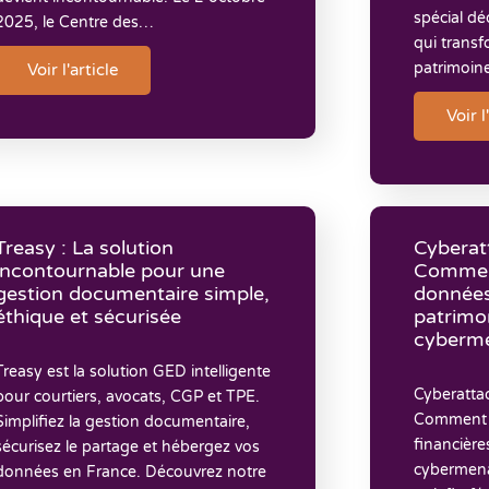
spécial dé
2025, le Centre des…
qui transf
patrimoin
Voir l'article
Voir l
Treasy : La solution
Cyberat
incontournable pour une
Commen
gestion documentaire simple,
données
éthique et sécurisée
patrimon
cyberm
Treasy est la solution GED intelligente
Cyberatta
pour courtiers, avocats, CGP et TPE.
Comment 
Simplifiez la gestion documentaire,
financière
sécurisez le partage et hébergez vos
cybermena
données en France. Découvrez notre