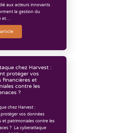
dié aux acteurs innovants
orment la gestion du
e et…
'article
taque chez Harvest :
t protéger vos
 financières et
iales contre les
enaces ?
que chez Harvest :
protéger vos données
s et patrimoniales contre les
ces ? La cyberattaque