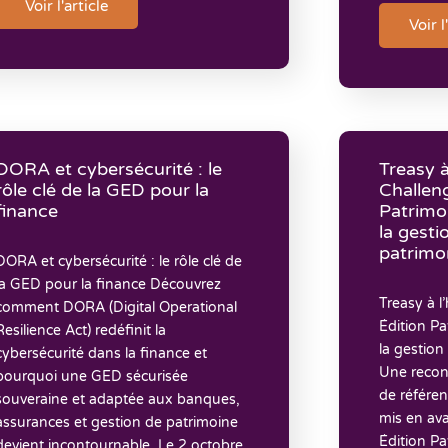
Voir l'article
Voir l
DORA et cybersécurité : le
Treasy 
rôle clé de la GED pour la
Challen
finance
Patrimon
la gest
patrimo
DORA et cybersécurité : le rôle clé de
la GED pour la finance Découvrez
Treasy à 
comment DORA (Digital Operational
Édition Pa
Resilience Act) redéfinit la
la gestion
cybersécurité dans la finance et
Une recon
pourquoi une GED sécurisée
de référe
souveraine et adaptée aux banques,
mis en av
assurances et gestion de patrimoine
Édition P
devient incontournable. Le 2 octobre