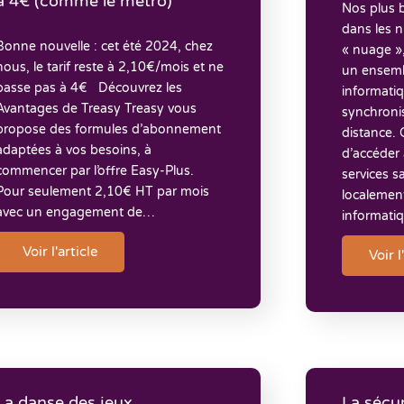
à 4€ (comme le métro)
Nos plus b
dans les 
Bonne nouvelle : cet été 2024, chez
« nuage »
nous, le tarif reste à 2,10€/mois et ne
un ensemb
passe pas à 4€ Découvrez les
informatiq
Avantages de Treasy Treasy vous
synchronis
propose des formules d’abonnement
distance. 
adaptées à vos besoins, à
d’accéder 
commencer par l’offre Easy-Plus.
services sa
Pour seulement 2,10€ HT par mois
localemen
avec un engagement de…
informati
Voir l'article
Voir l
La danse des jeux
La sécu