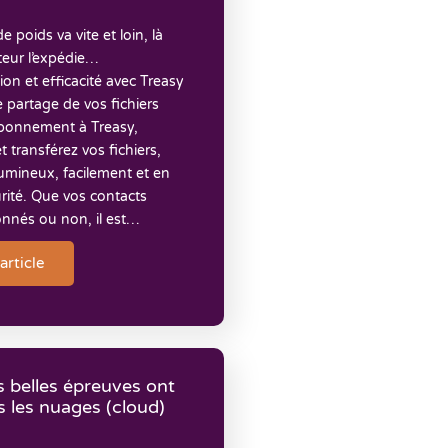
e poids va vite et loin, là
ateur l’expédie…
tion et efficacité avec Treasy
 le partage de vos fichiers
bonnement à Treasy,
t transférez vos fichiers,
mineux, facilement et en
rité. Que vos contacts
onnés ou non, il est…
'article
s belles épreuves ont
s les nuages (cloud)