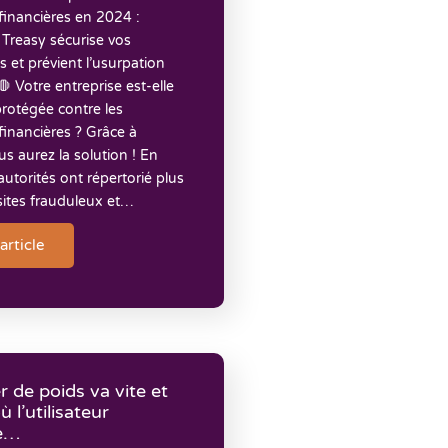
financières en 2024 :
reasy sécurise vos
et prévient l’usurpation
🛑 Votre entreprise est-elle
rotégée contre les
inancières ? Grâce à
us aurez la solution ! En
autorités ont répertorié plus
sites frauduleux et…
'article
r de poids va vite et
où l’utilisateur
e… ​