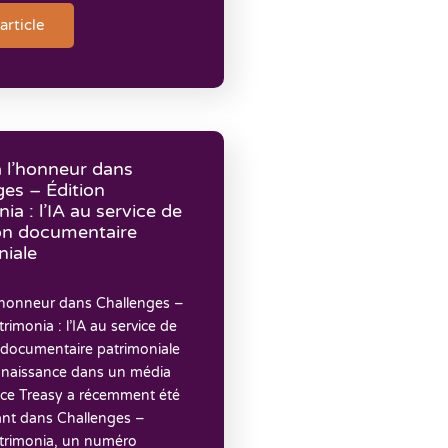
'article
à l’honneur dans
ges – Édition
ia : l’IA au service de
ion documentaire
niale
l’honneur dans Challenges –
trimonia : l’IA au service de
 documentaire patrimoniale
naissance dans un média
nce Treasy a récemment été
ant dans Challenges –
atrimonia, un numéro