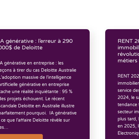
IA générative : l’erreur à 290
RENT 20
000$ de Deloitte
immobili
révoluti
métiers 
IA générative en entreprise : les
leçons à tirer du cas Deloitte Australie
RENT 2025 
L’adoption massive de l’intelligence
immobilier
artificielle générative en entreprise
service de
cache une réalité inquiétante : 95 %
2024, le 
des projets échouent. Le récent
tendance fo
scandale Deloitte en Australie illustre
secteur im
parfaitement pourquoi. IA générative
plus tard,
: ce que l’affaire Deloitte révèle sur
en 2025, 
les…
Électroni