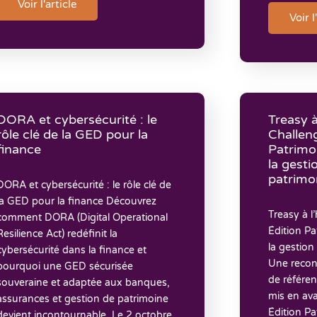
Voir l'article
Voir l
DORA et cybersécurité : le
Treasy 
rôle clé de la GED pour la
Challen
finance
Patrimon
la gest
patrimo
DORA et cybersécurité : le rôle clé de
la GED pour la finance Découvrez
Treasy à 
comment DORA (Digital Operational
Édition Pa
Resilience Act) redéfinit la
la gestion
cybersécurité dans la finance et
Une recon
pourquoi une GED sécurisée
de référe
souveraine et adaptée aux banques,
mis en av
assurances et gestion de patrimoine
Édition P
devient incontournable. Le 2 octobre