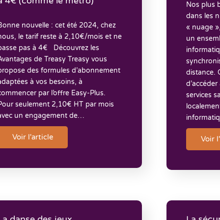
à 4€ (comme le métro)
Nos plus b
dans les 
Bonne nouvelle : cet été 2024, chez
« nuage »
nous, le tarif reste à 2,10€/mois et ne
un ensemb
passe pas à 4€ Découvrez les
informatiq
Avantages de Treasy Treasy vous
synchronis
propose des formules d’abonnement
distance. 
adaptées à vos besoins, à
d’accéder 
commencer par l’offre Easy-Plus.
services sa
Pour seulement 2,10€ HT par mois
localemen
avec un engagement de…
informati
Voir l'article
Voir l
La danse des jeux
La sécu