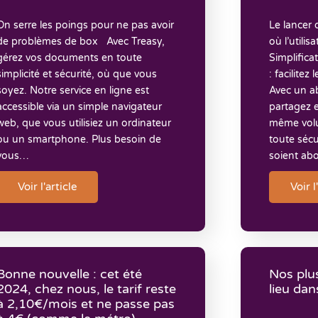
On serre les poings pour ne pas avoir
Le lancer d
de problèmes de box Avec Treasy,
où l’utilis
gérez vos documents en toute
Simplifica
simplicité et sécurité, où que vous
: facilitez
soyez. Notre service en ligne est
Avec un a
accessible via un simple navigateur
partagez e
web, que vous utilisiez un ordinateur
même volu
ou un smartphone. Plus besoin de
toute sécu
vous…
soient ab
Voir l'article
Voir l
Bonne nouvelle : cet été
Nos plu
2024, chez nous, le tarif reste
lieu dan
à 2,10€/mois et ne passe pas