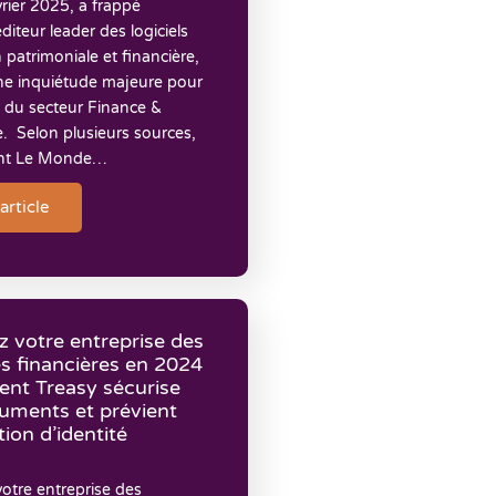
évrier 2025, a frappé
éditeur leader des logiciels
 patrimoniale et financière,
ne inquiétude majeure pour
e du secteur Finance &
. Selon plusieurs sources,
nt Le Monde…
'article
z votre entreprise des
s financières en 2024
nt Treasy sécurise
uments et prévient
tion d’identité
otre entreprise des