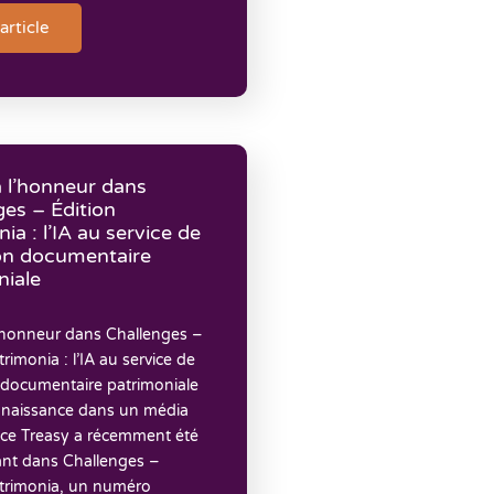
'article
à l’honneur dans
ges – Édition
ia : l’IA au service de
ion documentaire
niale
l’honneur dans Challenges –
trimonia : l’IA au service de
 documentaire patrimoniale
naissance dans un média
nce Treasy a récemment été
ant dans Challenges –
atrimonia, un numéro