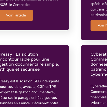
spécial dé
2025, le Centre des…
qui transf
patrimoin
Voir l'article
Voir l
Treasy : La solution
Cyberat
incontournable pour une
Commen
gestion documentaire simple,
données
éthique et sécurisée
patrimon
cyberm
Treasy est la solution GED intelligente
Cyberatta
pour courtiers, avocats, CGP et TPE.
Comment 
Simplifiez la gestion documentaire,
financière
sécurisez le partage et hébergez vos
cybermena
données en France. Découvrez notre