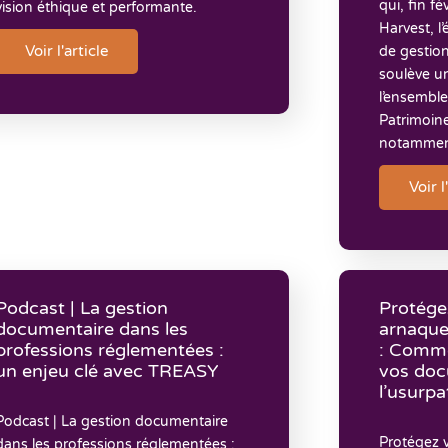
qui, fin f
vision éthique et performante.
Harvest, l’
Voir l'article
de gestion
soulève u
l’ensembl
Patrimoine
notamme
Voir l
Podcast | La gestion
Protége
documentaire dans les
arnaque
professions réglementées :
: Comme
un enjeu clé avec TREASY
vos doc
l’usurpa
Podcast | La gestion documentaire
Protégez v
dans les professions réglementées :