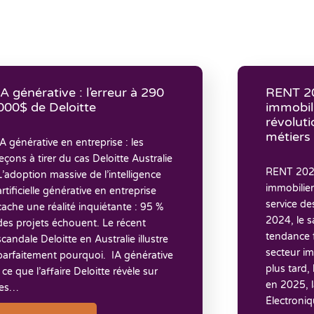
IA générative : l’erreur à 290
RENT 20
000$ de Deloitte
immobili
révoluti
métiers 
IA générative en entreprise : les
leçons à tirer du cas Deloitte Australie
RENT 2025 
L’adoption massive de l’intelligence
immobilier
artificielle générative en entreprise
service de
cache une réalité inquiétante : 95 %
2024, le 
des projets échouent. Le récent
tendance fo
scandale Deloitte en Australie illustre
secteur im
parfaitement pourquoi. IA générative
plus tard,
: ce que l’affaire Deloitte révèle sur
en 2025, 
les…
Électroni