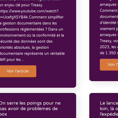
arnaques 
un enjeu clé pour Treasy.
Comment T
https://www.youtube.com/watch?
documents 
v=UcefgXSYB4k Comment simplifier
d’identité 
la gestion documentaire dans les
vraiment p
professions réglementées ? Dans un
arnaques f
environnement où la conformité et la
Treasy, vo
sécurité des données sont des
2023, les 
priorités absolues, la gestion
de 1 350 
documentaire représente un véritable
défi pour les…
Voir l
Voir l'article
On serre les poings pour ne
Le lance
pas avoir de problèmes de
loin, là 
box
l’expédi