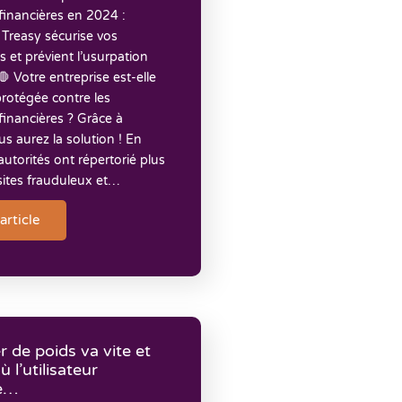
financières en 2024 :
reasy sécurise vos
et prévient l’usurpation
🛑 Votre entreprise est-elle
rotégée contre les
inancières ? Grâce à
us aurez la solution ! En
autorités ont répertorié plus
sites frauduleux et…
'article
r de poids va vite et
où l’utilisateur
e… ​