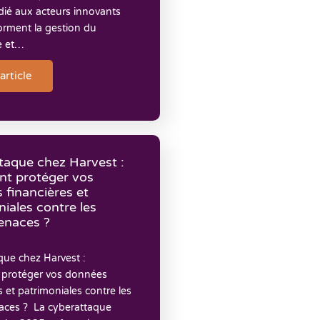
dié aux acteurs innovants
orment la gestion du
e et…
'article
taque chez Harvest :
t protéger vos
 financières et
iales contre les
enaces ?
que chez Harvest :
protéger vos données
s et patrimoniales contre les
ces ? La cyberattaque