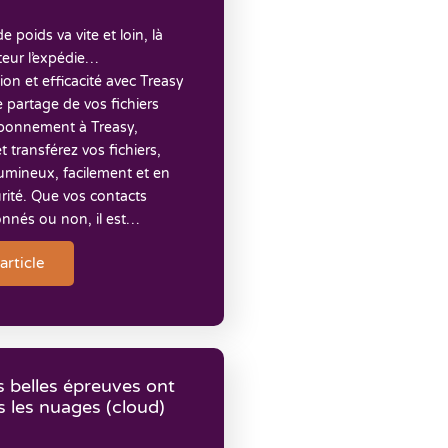
e poids va vite et loin, là
ateur l’expédie…
tion et efficacité avec Treasy
 le partage de vos fichiers
bonnement à Treasy,
t transférez vos fichiers,
mineux, facilement et en
rité. Que vos contacts
onnés ou non, il est…
'article
s belles épreuves ont
s les nuages (cloud)